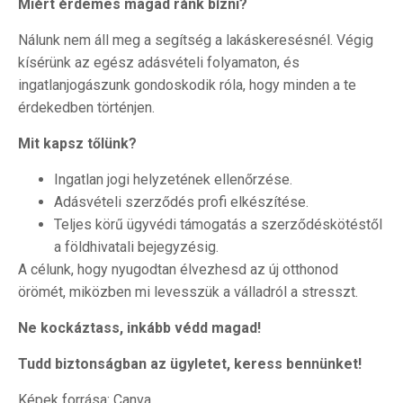
Miért érdemes magad ránk bízni?
Nálunk nem áll meg a segítség a lakáskeresésnél. Végig
kísérünk az egész adásvételi folyamaton, és
ingatlanjogászunk gondoskodik róla, hogy minden a te
érdekedben történjen.
Mit kapsz tőlünk?
Ingatlan jogi helyzetének ellenőrzése.
Adásvételi szerződés profi elkészítése.
Teljes körű ügyvédi támogatás a szerződéskötéstől
a földhivatali bejegyzésig.
A célunk, hogy nyugodtan élvezhesd az új otthonod
örömét, miközben mi levesszük a válladról a stresszt.
Ne kockáztass, inkább védd magad!
Tudd biztonságban az ügyletet, keress bennünket!
Képek forrása: Canva