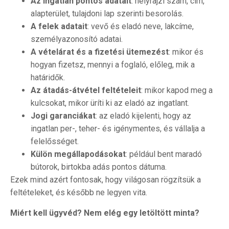
Az ingatlan pontos adatait
: helyrajzi szám, cím,
alapterület, tulajdoni lap szerinti besorolás.
A felek adatait
: vevő és eladó neve, lakcíme,
személyazonosító adatai.
A vételárat és a fizetési ütemezést
: mikor és
hogyan fizetsz, mennyi a foglaló, előleg, mik a
határidők.
Az átadás-átvétel feltételeit
: mikor kapod meg a
kulcsokat, mikor üríti ki az eladó az ingatlant.
Jogi garanciákat
: az eladó kijelenti, hogy az
ingatlan per-, teher- és igénymentes, és vállalja a
felelősséget.
Külön megállapodásokat
: például bent maradó
bútorok, birtokba adás pontos dátuma.
Ezek mind azért fontosak, hogy világosan rögzítsük a
feltételeket, és később ne legyen vita.
Miért kell ügyvéd? Nem elég egy letöltött minta?