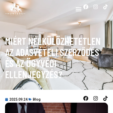
MIÉRT NÉLKÜLÖZHETETLEN
AZ ADÁSVÉTELI SZERZŐDÉS
ÉS AZ ÜGYVÉDI
ELLENJEGYZÉS?
2025.09.24.
Blog