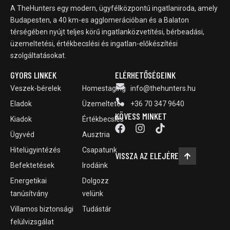
A TheHunters egy modern, ügyfélközpontú ingatlaniroda, amely
Budapesten, a 40 km-es agglomerációban és a Balaton
térségében nyújt teljes körű ingatlanközvetítési, bérbeadási,
üzemeltetési, értékbecslési és ingatlan-előkészítési
szolgáltatásokat.
GYORS LINKEK
ELÉRHETŐSÉGEINK
Veszek-bérelek
Homestaging
info@thehunters.hu
Eladok
Üzemeltetés
+36 70 347 9640
KÖVESS MINKET
Kiadok
Értékbecslés
Ügyvéd
Ausztria
Hitelügyintézés
Csapatunk
VISSZA AZ ELEJÉRE
Befektetések
Irodáink
Energetikai
Dolgozz
tanúsítvány
velünk
Villamos biztonsági
Tudástár
felülvizsgálat