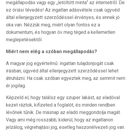
megállapodás vagy egy „letöltött minta” az internetről. De
ez óriási tévedés! Az ingatlan adásvétele csak ügyvéd
által ellenjegyzett szerződéssel érvényes, és ennek jó
oka van. Nézzük meg, miért olyan fontos ez a
dokumentum, és hogyan óv meg téged a kellemetlen
meglepetésektől.
Miért nem elég a szóban megállapodás?
A magyar jog egyértelmű: ingatlan tulajdonjogát csak
írásban, ügyvéd által ellenjegyzett szerződéssel lehet
átruházni. Ha csak szóban egyeztek meg, az semmit nem
ér jogilag.
Képzeld el, hogy találsz egy szuper lakást, az eladóval
kezet ráztok, kifizeted a foglalót, és minden rendben
lévőnek tűnik. De másnap az eladó meggondolja magát.
Vagy ami még rosszabb, kiderül, hogy az ingatlanon
jelzálog, végrehajtási jog, esetleg haszonélvezeti jog van.