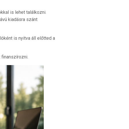
al is lehet találkozni.
távú kiadásra szánt
ként is nyitva áll előtted a
 finanszírozni.