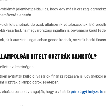
oblémát jelenthet például az, hogy egy másik ország jogrendsze
 nemfizetés esetén.
ciók létezhetnek, de ezek általában kivételesesetek. Előfordulh
öldi vásárlást, ha magyarországi ingatlan is bevonásra kerül fed
k, akik ausztriai ingatlanban gondolkodnak, osztrák banki finan
LLAMPOLGÁR HITELT OSZTRÁK BANKTÓL?
ellett ez lehetséges.
ben nyitottak külföldi vásárlók finanszírozására is, ugyanakkor
mint osztrák állampolgárok esetében.
ok elsősorban azt vizsgálják, hogy a vásárló
pénzügyi helyzete