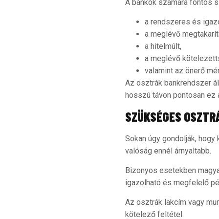
A bankok számára fontos 
a rendszeres és igaz
a meglévő megtakarí
a hitelmúlt,
a meglévő kötelezet
valamint az önerő mé
Az osztrák bankrendszer ál
hosszú távon pontosan ez a
SZÜKSÉGES OSZTR
Sokan úgy gondolják, hogy 
valóság ennél árnyaltabb.
Bizonyos esetekben magyar 
igazolható és megfelelő pé
Az osztrák lakcím vagy mun
kötelező feltétel.