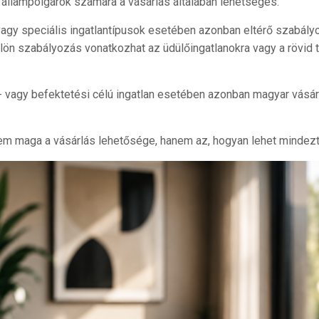
s állampolgárok számára a vásárlás általában lehetséges.
gy speciális ingatlantípusok esetében azonban eltérő szabályokk
lön szabályozás vonatkozhat az üdülőingatlanokra vagy a rövid 
 vagy befektetési célú ingatlan esetében azonban magyar vásárló
nem maga a vásárlás lehetősége, hanem az, hogyan lehet mindezt