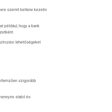
re szerint kellene kezelni
at például, hogy a bank
ezetként.
szírozási lehetőségeket
 jellemzően szigorúbb
mennyire stabil és