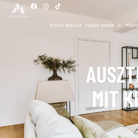
VESZEK-BÉRELEK
ELADOK-KIADOK
PÉNZÜ
AUSZTR
MIT K