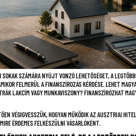
N SOKAK SZÁMÁRA NYÚJT VONZÓ LEHETŐSÉGET, A LEGTÖBB
MIKOR FELMERÜL A FINANSZÍROZÁS KÉRDÉSE. LEHET MAG
ZTRÁK LAKCÍM VAGY MUNKAVISZONY? FINANSZÍROZHAT MAG
TŐEN VÉGIGVESSZÜK, HOGYAN MŰKÖDIK AZ AUSZTRIAI HITEL
S MIRE ÉRDEMES FELKÉSZÜLNI VÁSÁRLÓKÉNT.