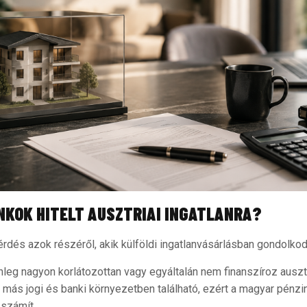
KOK HITELT AUSZTRIAI INGATLANRA?
érdés azok részéről, akik külföldi ingatlanvásárlásban gondolko
leg nagyon korlátozottan vagy egyáltalán nem finanszíroz ausztri
an más jogi és banki környezetben található, ezért a magyar pénz
 számít.