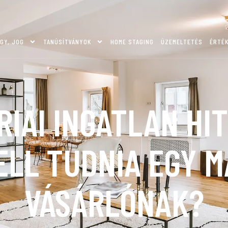
GY, JOG
TANÚSÍTVÁNYOK
HOME STAGING
ÜZEMELTETÉS
ÉRTÉ
IAI INGATLAN HI
ELL TUDNIA EGY 
VÁSÁRLÓNAK?