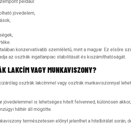
szempont például:
olható jövedelem,
tások,
tségek,
rtéke.
talában konzervatívabb szemléletű, mint a magyar. Ez elsőre sz
dja az osztrák ingatlanpiac stabilitását és kiszámíthatóságát.
ÁK LAKCÍM VAGY MUNKAVISZONY?
kizárólag osztrák lakcímmel vagy osztrák munkaviszonnyal lehet 
jövedelemmel is lehetséges hitelt felvenned, különösen akkor, h
nzügyi háttér áll mögötte.
kaviszony természetesen előnyt jelenthet a hitelbírálat során,