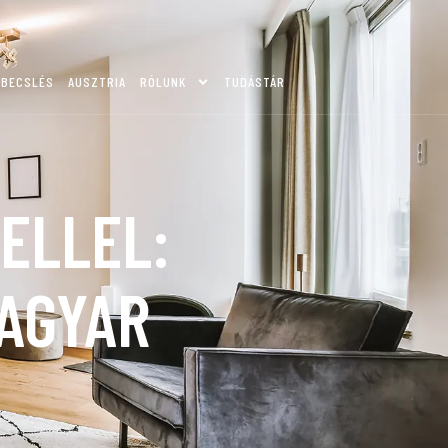
KBECSLÉS
AUSZTRIA
RÓLUNK
TUDÁSTÁR
TELLEL:
MAGYAR