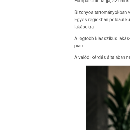
Európai Unió tagja, az unió
Bizonyos tartományokban va
Egyes régiókban például kü
lakásokra.
A legtöbb klasszikus lakás-
piac.
A valódi kérdés általában 