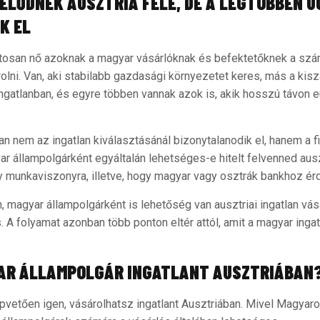
ELŐDNEK AUSZTRIA FELÉ, DE A LEGTÖBBEN 
K EL
tosan nő azoknak a magyar vásárlóknak és befektetőknek a szám
rolni. Van, aki stabilabb gazdasági környezetet keres, más a ki
ingatlanban, és egyre többen vannak azok is, akik hosszú távon 
n nem az ingatlan kiválasztásánál bizonytalanodik el, hanem a 
r állampolgárként egyáltalán lehetséges-e hitelt felvenned ausz
y munkaviszonyra, illetve, hogy magyar vagy osztrák bankhoz é
n, magyar állampolgárként is lehetőség van ausztriai ingatlan vá
s. A folyamat azonban több ponton eltér attól, amit a magyar inga
AR ÁLLAMPOLGÁR INGATLANT AUSZTRIÁBAN
pvetően igen, vásárolhatsz ingatlant Ausztriában. Mivel Magyaro