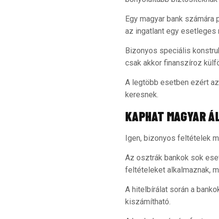
Egy magyar bank számára pr
az ingatlant egy esetleges
Bizonyos speciális konstruk
csak akkor finanszíroz külf
A legtöbb esetben ezért azo
keresnek.
KAPHAT MAGYAR Á
Igen, bizonyos feltételek m
Az osztrák bankok sok eset
feltételeket alkalmaznak, 
A hitelbírálat során a bank
kiszámítható.