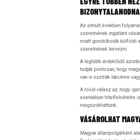
EGYRE TÖBBEN NÉZ
BIZONYTALANODNA
Az elmúlt években folyama
szeretnének ingatlant vásá
miatt gondolkodik külföldi 
szeretnének tervezni.
A legtöbb érdeklődő azonba
tudják pontosan, hogy magya
van-e osztrák lakcímre vag
A rövid válasz az, hogy ige
esetekben hitelfelvételre i
megszokhattunk.
VÁSÁROLHAT MAGY
Magyar állampolgárként ala