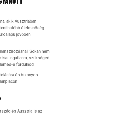
UGYANOTT
a, akik Ausztriában
számíthatóbb életminőség
euróalapú jövőben
finanszírozásnál. Sokan nem
triai ingatlanra, szükséged
rdemes-e fordulnod.
sárlására és bizonyos
tlanpiacon
?
rszág és Ausztria is az