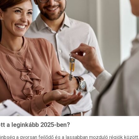
tt a leginkább 2025-ben?
önbség a gyorsan fejlődő és a lassabban mozduló régiók között