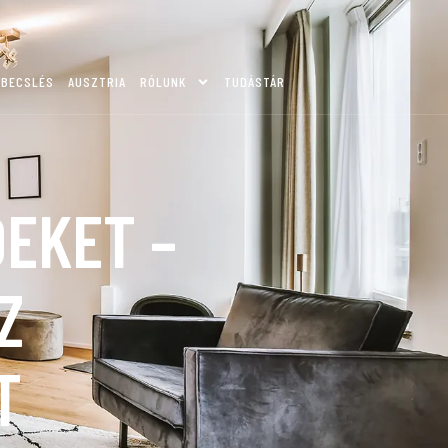
KBECSLÉS
AUSZTRIA
RÓLUNK
TUDÁSTÁR
EKET –
Z
OT