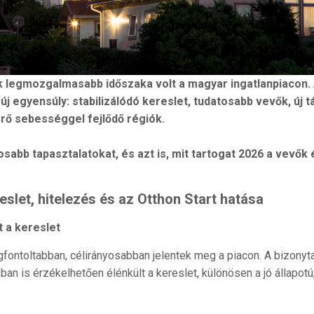
k legmozgalmasabb időszaka volt a magyar ingatlanpiacon. A
új egyensúly: stabilizálódó kereslet, tudatosabb vevők, új 
érő sebességgel fejlődő régiók.
osabb tapasztalatokat, és azt is, mit tartogat 2026 a vevők
reslet, hitelezés és az Otthon Start hatása
 a kereslet
fontoltabban, célirányosabban jelentek meg a piacon. A bizonyt
an is érzékelhetően élénkült a kereslet, különösen a jó állapotú