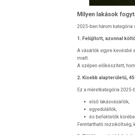
Milyen lakások fogy
2025-ben három kategória v
1. Felújított, azonnal köl
A vásárlók egyre kevésbé ak
miatt.
A szépen előkészített, hom
2. Kisebb alapterületű, 4
Ez a méretkategória 2025-be
első lakásvásárlók,
egyedülállók,
és befektetők körébe
Fenntartható rezsiköltség,