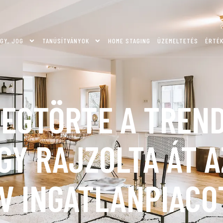
GY, JOG
TANÚSÍTVÁNYOK
HOME STAGING
ÜZEMELTETÉS
ÉRTÉ
MEGTÖRTE A TREND
ÍGY RAJZOLTA ÁT A
V INGATLANPIAC