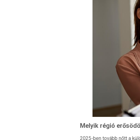
Melyik régió erősödö
2025-ben tovább nőtt a kül