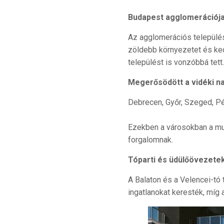
Budapest agglomerációja
Az agglomerációs települése
zöldebb környezetet és ked
települést is vonzóbbá tett
Megerősödött a vidéki n
Debrecen, Győr, Szeged, Pé
Ezekben a városokban a mun
forgalomnak.
Tóparti és üdülőövezetek
A Balaton és a Velencei-tó 
ingatlanokat keresték, míg 