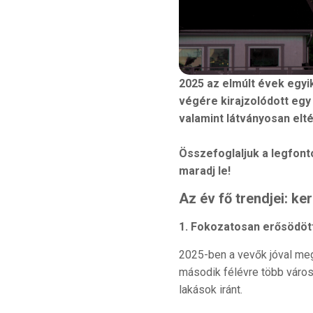
2025 az elmúlt évek egyi
végére kirajzolódott egy 
valamint látványosan elt
Összefoglaljuk a legfont
maradj le!
Az év fő trendjei: ke
1. Fokozatosan erősödött
2025-ben a vevők jóval meg
második félévre több városb
lakások iránt.