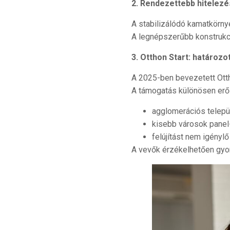
2. Rendezettebb hitelezé
A stabilizálódó kamatkörnye
A legnépszerűbb konstrukció
3.
Otthon Start: határozo
A 2025-ben bevezetett Ottho
A támogatás különösen erős
agglomerációs telepü
kisebb városok panel-
felújítást nem igénylő
A vevők érzékelhetően gyor