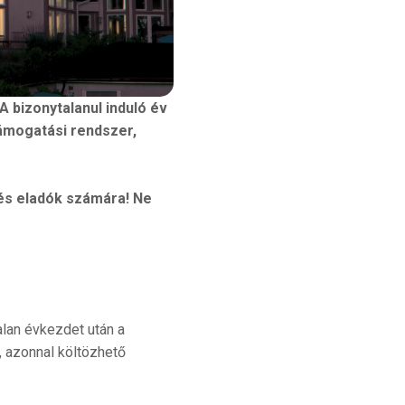
 bizonytalanul induló év
támogatási rendszer,
 és eladók számára! Ne
alan évkezdet után a
, azonnal költözhető