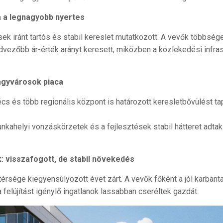
 a legnagyobb nyertes
k iránt tartós és stabil kereslet mutatkozott. A vevők többsége
vezőbb ár-érték arányt keresett, miközben a közlekedési infras
.
agyvárosok piaca
cs és több regionális központ is határozott keresletbővülést t
kahelyi vonzáskörzetek és a fejlesztések stabil hátteret adtak
: visszafogott, de stabil növekedés
térsége kiegyensúlyozott évet zárt. A vevők főként a jól karbanta
a felújítást igénylő ingatlanok lassabban cseréltek gazdát.