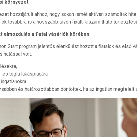
si környezet
zet hozzájárult ahhoz, hogy sokan ismét aktívan számoltak hitel
k továbbra is a hosszabb távon fixált, kiszámítható törlesztésű
tt elmozdulás a fiatal vásárlók körében
n Start program jelentős élénkülést hozott a fiatalok és első v
 hatással volt:
lésekre,
 és tégla lakáspiacára,
 ingatlanokra.
sabban és határozottabban döntöttek, ha az ingatlan megfelelt 