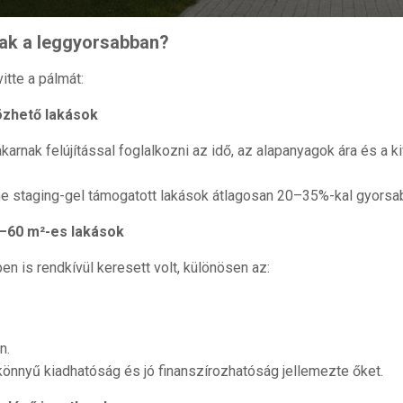
tak a leggyorsabban?
itte a pálmát:
tözhető lakások
arnak felújítással foglalkozni az idő, az alapanyagok ára és a k
e staging-gel támogatott lakások átlagosan 20–35%-kal gyorsab
5–60 m²-es lakások
n is rendkívül keresett volt, különösen az:
n.
 könnyű kiadhatóság és jó finanszírozhatóság jellemezte őket.