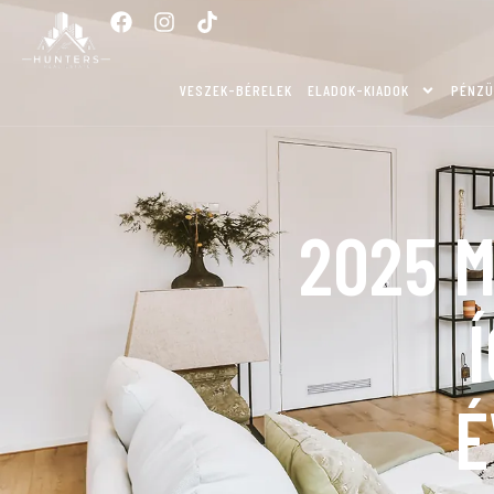
VESZEK-BÉRELEK
ELADOK-KIADOK
PÉNZÜ
2025 
É