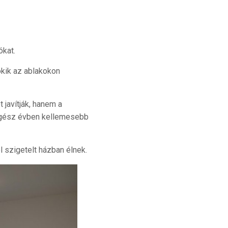
ókat.
ökik az ablakokon
javítják, hanem a
 egész évben kellemesebb
l szigetelt házban élnek.