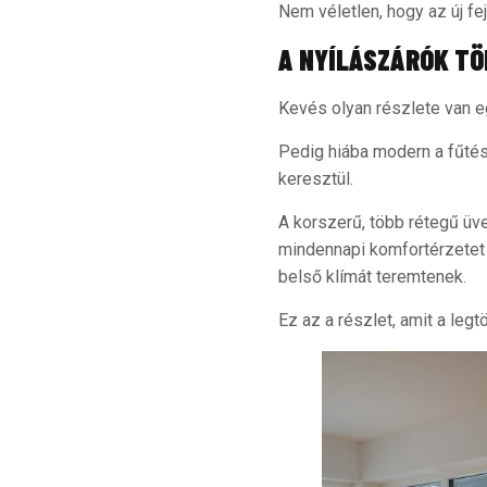
Nem véletlen, hogy az új fe
A NYÍLÁSZÁRÓK TÖ
Kevés olyan részlete van eg
Pedig hiába modern a fűtés
keresztül.
A korszerű, több rétegű üv
mindennapi komfortérzetet
belső klímát teremtenek.
Ez az a részlet, amit a leg