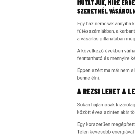
MUTATJUK, MIRE ÉRDE
SZERETNÉL VÁSÁROLN
Egy ház nemcsak annyiba ke
fűtésszámlákban, a karban
a vásárlás pillanatában még
A következő években várhat
fenntartható és mennyire ké
Éppen ezért ma már nem elé
benne élni.
A REZSI LEHET A 
Sokan hajlamosak kizárólag 
között éves szinten akár tö
Egy korszerűen megépített 
Télen kevesebb energiával 