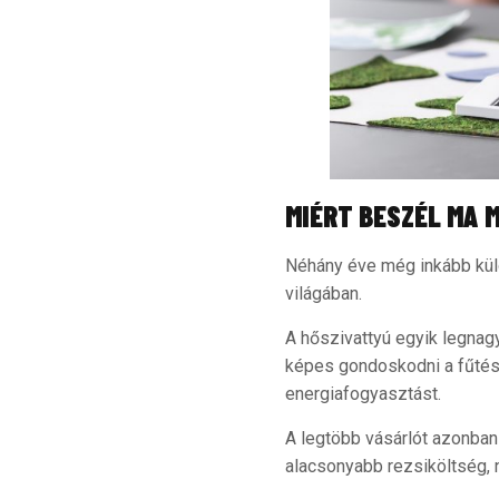
MIÉRT BESZÉL MA 
Néhány éve még inkább külö
világában.
A hőszivattyú egyik legnagy
képes gondoskodni a fűtésr
energiafogyasztást.
A legtöbb vásárlót azonban
alacsonyabb rezsiköltség, 