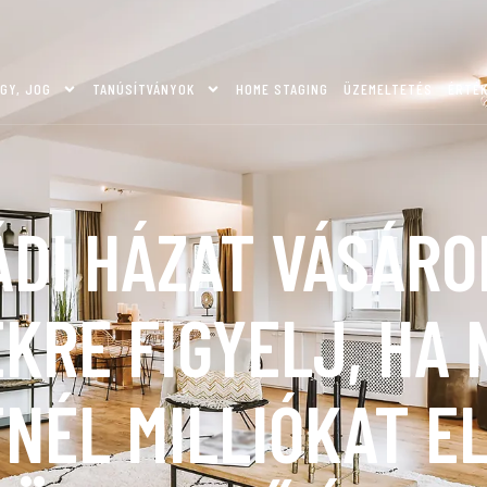
GY, JOG
TANÚSÍTVÁNYOK
HOME STAGING
ÜZEMELTETÉS
ÉRTÉ
ÁDI HÁZAT VÁSÁRO
KRE FIGYELJ, HA
NÉL MILLIÓKAT E