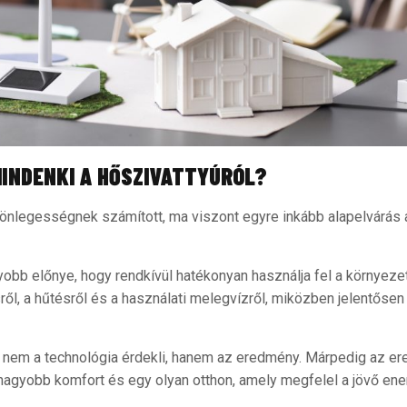
MINDENKI A HŐSZIVATTYÚRÓL?
nlegességnek számított, ma viszont egyre inkább alapelvárás a
obb előnye, hogy rendkívül hatékonyan használja fel a környezet
ől, a hűtésről és a használati melegvízről, miközben jelentősen
 nem a technológia érdekli, hanem az eredmény. Márpedig az er
nagyobb komfort és egy olyan otthon, amely megfelel a jövő ener