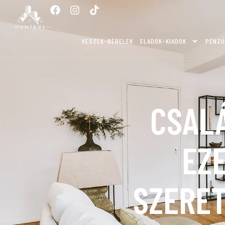
VESZEK-BÉRELEK
ELADOK-KIADOK
PÉNZÜ
CSAL
EZE
SZERET