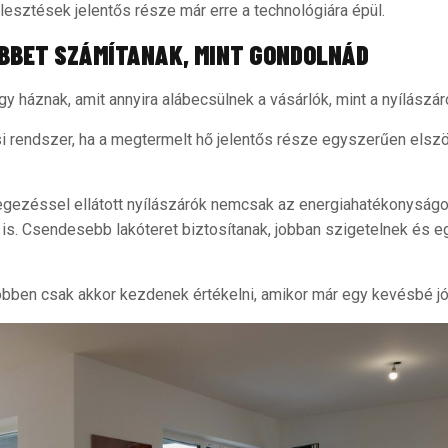
jlesztések jelentős része már erre a technológiára épül.
BBET SZÁMÍTANAK, MINT GONDOLNÁD
y háznak, amit annyira alábecsülnek a vásárlók, mint a nyílászár
i rendszer, ha a megtermelt hő jelentős része egyszerűen elsz
egezéssel ellátott nyílászárók nemcsak az energiahatékonyságot 
 is. Csendesebb lakóteret biztosítanak, jobban szigetelnek és
többen csak akkor kezdenek értékelni, amikor már egy kevésbé jó