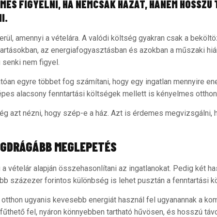
MES FIGYELNI, HA NEMCSAK HÁZAT, HANEM HOSSZÚ 
I.
rül, amennyi a vételára. A valódi költség gyakran csak a bekölt
tartásokban, az energiafogyasztásban és azokban a műszaki h
 senki nem figyel.
óan egyre többet fog számítani, hogy egy ingatlan mennyire en
pes alacsony fenntartási költségek mellett is kényelmes otthont
g azt nézni, hogy szép-e a ház. Azt is érdemes megvizsgálni, 
LEGDRÁGÁBB MEGLEPETÉS
a vételár alapján összehasonlítani az ingatlanokat. Pedig két h
bb százezer forintos különbség is lehet pusztán a fenntartási k
otthon ugyanis kevesebb energiát használ fel ugyanannak a kom
fűthető fel, nyáron könnyebben tartható hűvösen, és hosszú táv