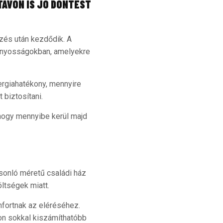
TÁVON IS JÓ DÖNTÉST
özés után kezdődik. A
iányosságokban, amelyekre
ergiahatékony, mennyire
 biztosítani.
hogy mennyibe kerül majd
asonló méretű családi ház
öltségek miatt.
fortnak az eléréséhez.
on sokkal kiszámíthatóbb