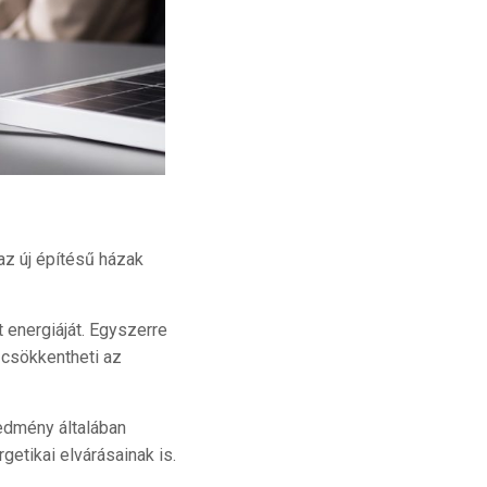
z új építésű házak
 energiáját. Egyszerre
 csökkentheti az
edmény általában
getikai elvárásainak is.