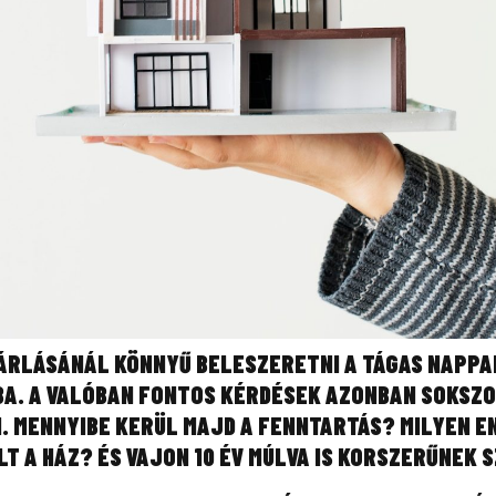
SÁRLÁSÁNÁL KÖNNYŰ BELESZERETNI A TÁGAS NAPPAL
SBA. A VALÓBAN FONTOS KÉRDÉSEK AZONBAN SOKSZ
. MENNYIBE KERÜL MAJD A FENNTARTÁS? MILYEN E
 A HÁZ? ÉS VAJON 10 ÉV MÚLVA IS KORSZERŰNEK 