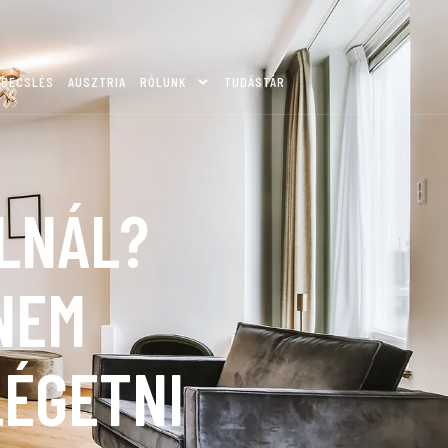
KBECSLÉS
AUSZTRIA
RÓLUNK
TUDÁSTÁR
LNÁL?
 NEM
LÉGETNI