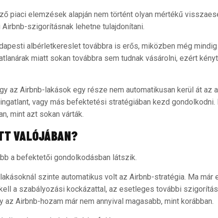
ző piaci elemzések alapján nem történt olyan mértékű visszaesé
Airbnb-szigorításnak lehetne tulajdonítani.
udapesti albérletkereslet továbbra is erős, miközben még mindi
gatlanárak miatt sokan továbbra sem tudnak vásárolni, ezért kén
gy az Airbnb-lakások egy része nem automatikusan kerül át az al
 ingatlant, vagy más befektetési stratégiában kezd gondolkodni. 
n, mint azt sokan várták.
OTT VALÓJÁBAN?
bb a befektetői gondolkodásban látszik.
lakásoknál szinte automatikus volt az Airbnb-stratégia. Ma már 
ell a szabályozási kockázattal, az esetleges további szigorítás
gy az Airbnb-hozam már nem annyival magasabb, mint korábban.