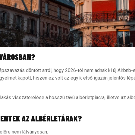
ZVÁROSBAN?
szavazás döntött arról, hogy 2026-tól nem adnak ki új Airbnb-
yelmet kapott, hiszen ez volt az egyik első igazán jelentős lép
 lakás visszaterelése a hosszú távú albérletpiacra, illetve az a
KENTEK AZ ALBÉRLETÁRAK?
yelőre nem látványosan.