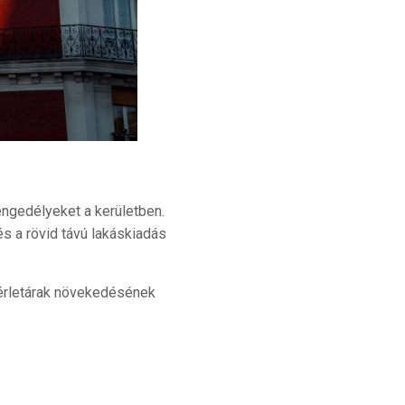
engedélyeket a kerületben.
és a rövid távú lakáskiadás
lbérletárak növekedésének