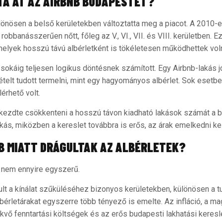
A ÁT AZ AIRBNB BUDAPESTET?
lönösen a belső kerületekben változtatta meg a piacot. A 2010-e
robbanásszerűen nőtt, főleg az V., VI., VII. és VIII. kerületben. 
amelyek hosszú távú albérletként is tökéletesen működhettek vol
sokáig teljesen logikus döntésnek számított. Egy Airbnb-lakás j
elt tudott termelni, mint egy hagyományos albérlet. Sok esetb
lérhető volt.
kezdte csökkenteni a hosszú távon kiadható lakások számát a 
kás, miközben a kereslet továbbra is erős, az árak emelkedni k
B MIATT DRÁGULTAK AZ ALBÉRLETEK?
t nem ennyire egyszerű.
ult a kínálat szűküléséhez bizonyos kerületekben, különösen a t
bérletárakat egyszerre több tényező is emelte. Az infláció, a m
ekvő fenntartási költségek és az erős budapesti lakhatási keres