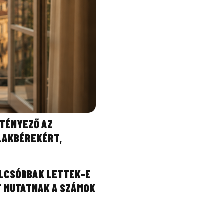
 TÉNYEZŐ AZ
 LAKBÉREKÉRT,
OLCSÓBBAK LETTEK-E
T MUTATNAK A SZÁMOK