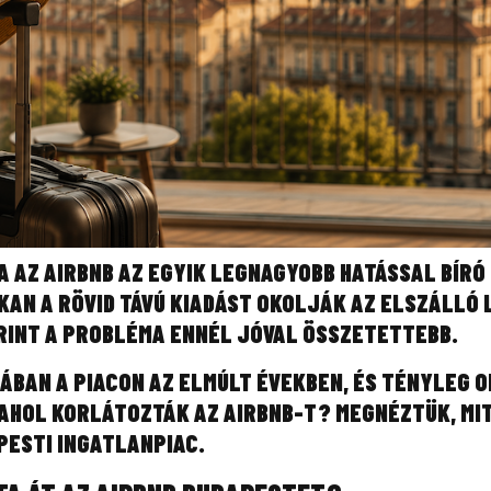
 AZ AIRBNB AZ EGYIK LEGNAGYOBB HATÁSSAL BÍRÓ
KAN A RÖVID TÁVÚ KIADÁST OKOLJÁK AZ ELSZÁLLÓ
RINT A PROBLÉMA ENNÉL JÓVAL ÖSSZETETTEBB.
JÁBAN A PIACON AZ ELMÚLT ÉVEKBEN, ÉS TÉNYLEG 
 AHOL KORLÁTOZTÁK AZ AIRBNB-T? MEGNÉZTÜK, MI
PESTI INGATLANPIAC.