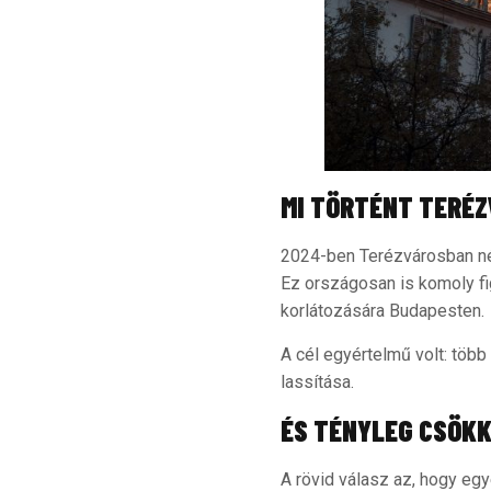
MI TÖRTÉNT TERÉ
2024-ben Terézvárosban nép
Ez országosan is komoly fig
korlátozására Budapesten.
A cél egyértelmű volt: több
lassítása.
ÉS TÉNYLEG CSÖK
A rövid válasz az, hogy eg