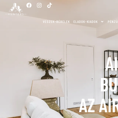
VESZEK-BÉRELEK
ELADOK-KIADOK
PÉNZÜ
A
BU
AZ AI