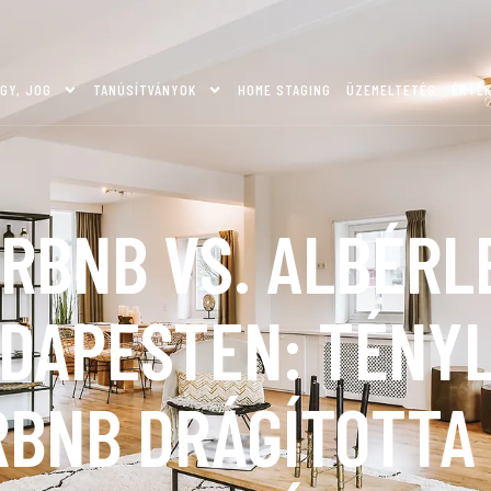
GY, JOG
TANÚSÍTVÁNYOK
HOME STAGING
ÜZEMELTETÉS
ÉRTÉ
IRBNB VS. ALBÉRL
DAPESTEN: TÉNY
RBNB DRÁGÍTOTTA