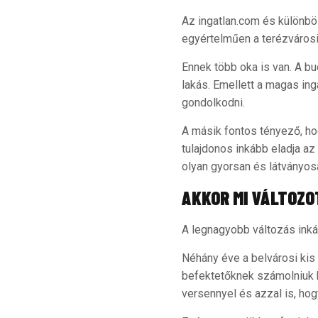
Az ingatlan.com és különbö
egyértelműen a terézvárosi 
Ennek több oka is van. A b
lakás. Emellett a magas in
gondolkodni.
A másik fontos tényező, ho
tulajdonos inkább eladja az
olyan gyorsan és látványosa
AKKOR MI VÁLTOZ
A legnagyobb változás inká
Néhány éve a belvárosi kis 
befektetőknek számolniuk k
versennyel és azzal is, ho