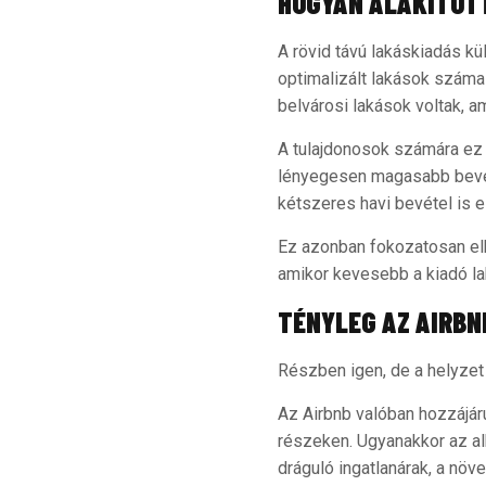
HOGYAN ALAKÍTOTT
A rövid távú lakáskiadás kü
optimalizált lakások száma 
belvárosi lakások voltak, 
A tulajdonosok számára ez 
lényegesen magasabb bevét
kétszeres havi bevétel is e
Ez azonban fokozatosan el
amikor kevesebb a kiadó la
TÉNYLEG AZ AIRBN
Részben igen, de a helyze
Az Airbnb valóban hozzájár
részeken. Ugyanakkor az al
dráguló ingatlanárak, a növ