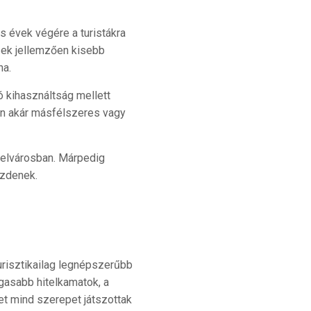
s évek végére a turistákra
Ezek jellemzően kisebb
na.
ó kihasználtság mellett
en akár másfélszeres vagy
belvárosban. Márpedig
ezdenek.
urisztikailag legnépszerűbb
agasabb hitelkamatok, a
let mind szerepet játszottak