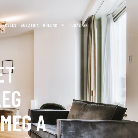
KBECSLÉS
AUSZTRIA
RÓLUNK
TUDÁSTÁR
ET
LEG
 MEG A