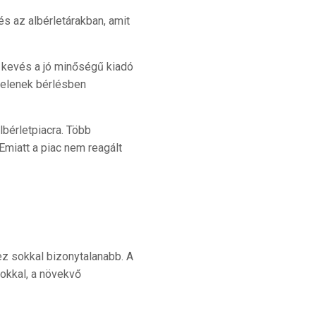
s az albérletárakban, amit
g kevés a jó minőségű kiadó
ytelenek bérlésben
bérletpiacra. Több
Emiatt a piac nem reagált
ez sokkal bizonytalanabb. A
okkal, a növekvő