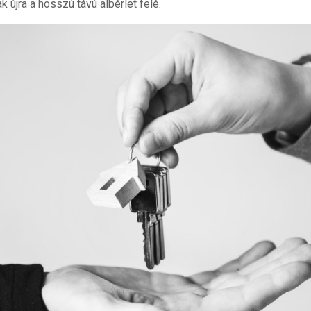
k újra a hosszú távú albérlet felé.