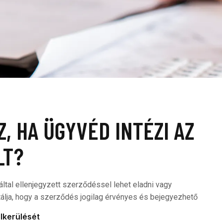
Z, HA ÜGYVÉD INTÉZI AZ
LT?
által ellenjegyzett szerződéssel lehet eladni vagy
tálja, hogy a szerződés jogilag érvényes és bejegyezhető
elkerülését