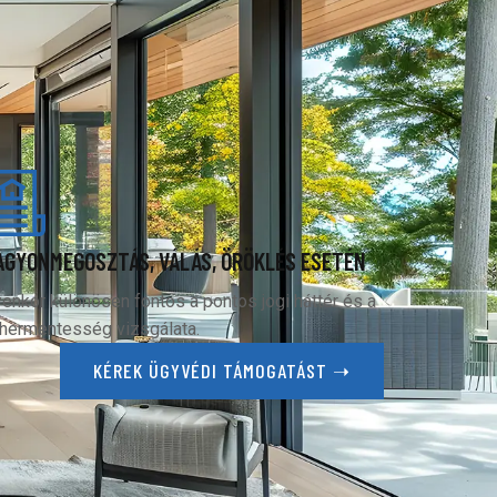
AGYONMEGOSZTÁS, VÁLÁS, ÖRÖKLÉS ESETÉN
yenkor különösen fontos a pontos jogi háttér és a
hermentesség vizsgálata.
KÉREK ÜGYVÉDI TÁMOGATÁST ➝