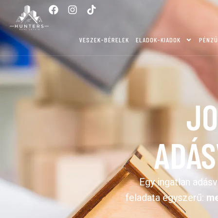
VESZEK-BÉRELEK
ELADOK-KIADOK
PÉNZÜ
JO
ADÁS
Egy ingatlan adás
feladata egyszerű:
me