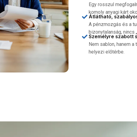
Egy rosszul megfogalm
komoly anyagi kárt oko
Átlátható, szabályo
A pénzmozgás és a tula
bizonytalanság, nincs
Személyre szabott 
Nem sablon, hanem a t
helyezi előtérbe.