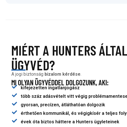
MIÉRT A HUNTERS ÁLTA
ÜGYVÉD?
A jogi biztonság
bizalom kérdése
.
MI OLYAN ÜGYVÉDDEL DOLGOZUNK, AKI:
kifejezetten ingatlanjogász
több száz adásvételt vitt végig problémamentes
gyorsan, precízen, átláthatóan dolgozik
érthetően kommunikál, és végigkísér a teljes fo
évek óta biztos háttere a Hunters ügyleteinek