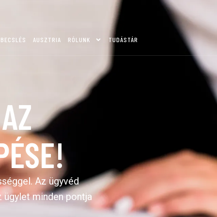
KBECSLÉS
AUSZTRIA
RÓLUNK
TUDÁSTÁR
 AZ
PÉSE!
sséggel. Az ügyvéd
az ügylet minden pontja