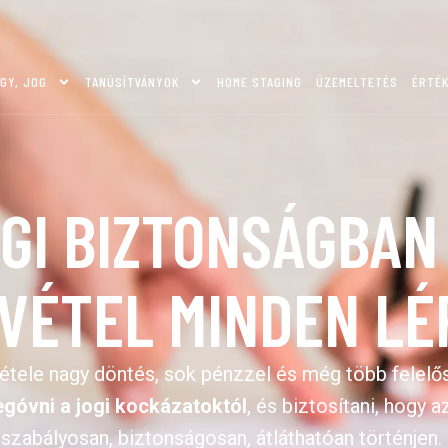
GY, JOG
TANÚSÍTVÁNYOK
HOME STAGING
ÜZEMELTETÉS
ÉRTÉ
GI BIZTONSÁGBAN
VÉTEL MINDEN LÉ
vétele nagy döntés, sok pénzzel és még több felelő
góvni a jogi kockázatoktól
, és biztosítani, hogy 
szabályosan, biztonságosan, átláthatóan történjen.