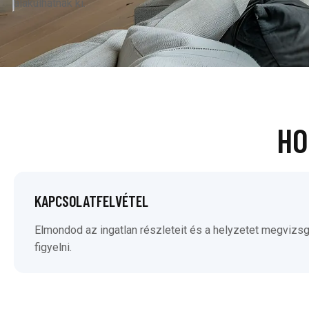
alakulhatnak ki.
HO
KAPCSOLATFELVÉTEL
Elmondod az ingatlan részleteit és a helyzetet megvizsgá
figyelni.