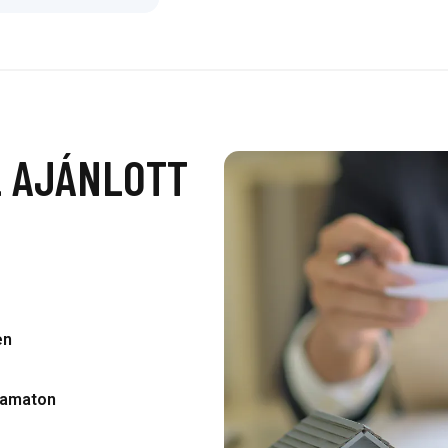
L AJÁNLOTT
en
lyamaton