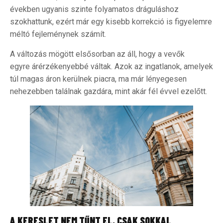
években ugyanis szinte folyamatos dráguláshoz
szokhattunk, ezért már egy kisebb korrekció is figyelemre
méltó fejleménynek számít.
A változás mögött elsősorban az áll, hogy a vevők
egyre árérzékenyebbé váltak. Azok az ingatlanok, amelyek
túl magas áron kerülnek piacra, ma már lényegesen
nehezebben találnak gazdára, mint akár fél évvel ezelőtt.
A KERESLET NEM TŰNT EL, CSAK SOKKAL