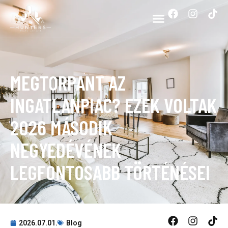
MEGTORPANT AZ
INGATLANPIAC? EZEK VOLTAK
2026 MÁSODIK
NEGYEDÉVÉNEK
LEGFONTOSABB TÖRTÉNÉSEI
2026.07.01.
Blog