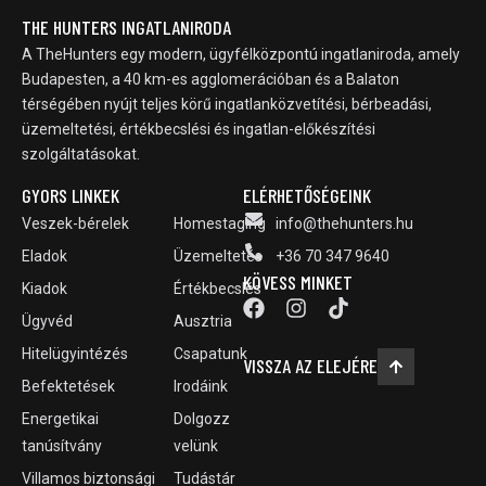
THE HUNTERS INGATLANIRODA
A TheHunters egy modern, ügyfélközpontú ingatlaniroda, amely
Budapesten, a 40 km-es agglomerációban és a Balaton
térségében nyújt teljes körű ingatlanközvetítési, bérbeadási,
üzemeltetési, értékbecslési és ingatlan-előkészítési
szolgáltatásokat.
GYORS LINKEK
ELÉRHETŐSÉGEINK
Veszek-bérelek
Homestaging
info@thehunters.hu
Eladok
Üzemeltetés
+36 70 347 9640
KÖVESS MINKET
Kiadok
Értékbecslés
Ügyvéd
Ausztria
Hitelügyintézés
Csapatunk
VISSZA AZ ELEJÉRE
Befektetések
Irodáink
Energetikai
Dolgozz
tanúsítvány
velünk
Villamos biztonsági
Tudástár