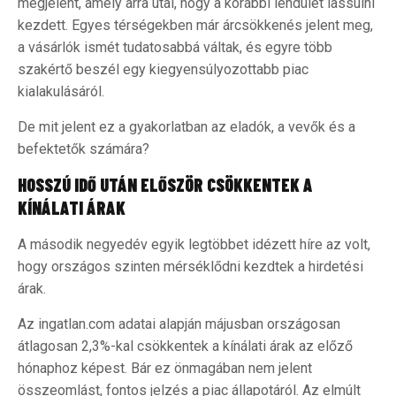
megjelent, amely arra utal, hogy a korábbi lendület lassulni
kezdett. Egyes térségekben már árcsökkenés jelent meg,
a vásárlók ismét tudatosabbá váltak, és egyre több
szakértő beszél egy kiegyensúlyozottabb piac
kialakulásáról.
De mit jelent ez a gyakorlatban az eladók, a vevők és a
befektetők számára?
HOSSZÚ IDŐ UTÁN ELŐSZÖR CSÖKKENTEK A
KÍNÁLATI ÁRAK
A második negyedév egyik legtöbbet idézett híre az volt,
hogy országos szinten mérséklődni kezdtek a hirdetési
árak.
Az ingatlan.com adatai alapján májusban országosan
átlagosan 2,3%-kal csökkentek a kínálati árak az előző
hónaphoz képest. Bár ez önmagában nem jelent
összeomlást, fontos jelzés a piac állapotáról. Az elmúlt