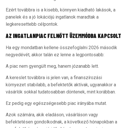
Ezért továbbra is a kisebb, könnyen kiadható lakások, a
panelek és a jó lokációjú ingatlanok maradtak a
legkeresettebb célpontok.
AZ INGATLANPIAC FELNŐTT ÜZEMMÓDBA KAPCSOLT
Ha egy mondatban kellene összefoglalni 2026 második
negyedévét, akkor talán ez lenne a legpontosabb:
A piac nem gyengült meg, hanem józanabb lett.
A kereslet továbbra is jelen van, a finanszírozási
környezet stabilabb, a befektetők aktívak, ugyanakkor a
vásárlók sokkal tudatosabban döntenek, mint korábban.
Ez pedig egy egészségesebb piac irányába mutat.
Azok számára, akik eladáson, vásárláson vagy
befektetésen gondolkodnak, a következő hónapokban a