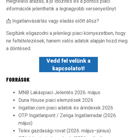
megfelelő árazás, a jó időzítés és a pontos piaci
információk jelenthetik a legnagyobb versenyelőnyt.
📩 Ingatlanvásárlás vagy eladás előtt állsz?
Segítünk eligazodni a jelenlegi piaci környezetben, hogy
ne feltételezések, hanem valós adatok alapján hozd meg
a döntésed.
Vedd fel velünk a
kapcsolatot!
FORRÁSOK
MNB Lakáspiaci Jelentés 2026. május
Duna House piaci elemzések 2026
Ingatlan.com piaci adatok és árindexek 2026
OTP Ingatlanpont / Zenga Ingatlanradar (2026.
május)
Telex gazdasági rovat (2026. május–június)