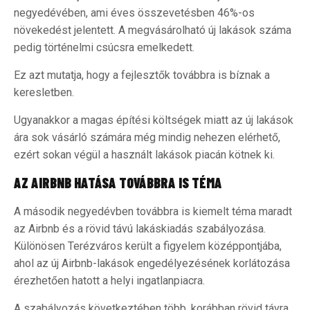
negyedévében, ami éves összevetésben 46%-os
növekedést jelentett. A megvásárolható új lakások száma
pedig történelmi csúcsra emelkedett.
Ez azt mutatja, hogy a fejlesztők továbbra is bíznak a
keresletben.
Ugyanakkor a magas építési költségek miatt az új lakások
ára sok vásárló számára még mindig nehezen elérhető,
ezért sokan végül a használt lakások piacán kötnek ki.
AZ AIRBNB HATÁSA TOVÁBBRA IS TÉMA
A második negyedévben továbbra is kiemelt téma maradt
az Airbnb és a rövid távú lakáskiadás szabályozása.
Különösen Terézváros került a figyelem középpontjába,
ahol az új Airbnb-lakások engedélyezésének korlátozása
érezhetően hatott a helyi ingatlanpiacra.
A szabályozás következtében több, korábban rövid távra