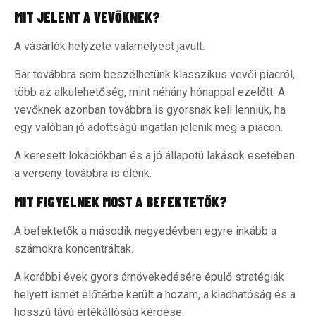
MIT JELENT A VEVŐKNEK?
A vásárlók helyzete valamelyest javult.
Bár továbbra sem beszélhetünk klasszikus vevői piacról,
több az alkulehetőség, mint néhány hónappal ezelőtt. A
vevőknek azonban továbbra is gyorsnak kell lenniük, ha
egy valóban jó adottságú ingatlan jelenik meg a piacon.
A keresett lokációkban és a jó állapotú lakások esetében
a verseny továbbra is élénk.
MIT FIGYELNEK MOST A BEFEKTETŐK?
A befektetők a második negyedévben egyre inkább a
számokra koncentráltak.
A korábbi évek gyors árnövekedésére épülő stratégiák
helyett ismét előtérbe került a hozam, a kiadhatóság és a
hosszú távú értékállóság kérdése.