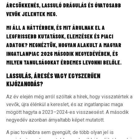
ÁRCSÖKKENÉS, LASSULÓ DRÁGULÁS ÉS ÓVATOSABB
VEVŐK JELENTEK MEG.
MI ÁLL A HÁTTÉRBEN, ÉS MIT ÁRULNAK EL A
LEGFRISSEBB KUTATÁSOK, ELEMZÉSEK ÉS PIACI
ADATOK? MEGNÉZTÜK, HOGYAN ALAKULT A MAGYAR
INGATLANPIAC 2026 MÁSODIK NEGYEDÉVÉBEN, ÉS
MILYEN TANULSÁGOKAT ÉRDEMES LEVONNI BELŐLE.
LASSULÁS, ÁRESÉS VAGY EGYSZERŰEN
KIJÓZANODÁS?
Az év elején még arról szóltak a hírek, hogy visszatértek a
vevők, újra élénkül a kereslet, és az ingatlanpiac maga
mögött hagyta a 2023–2024-es visszaesést. A második
negyedév azonban árnyaltabb képet mutatott.
A piac továbbra sem gyengült, de több olyan jel is