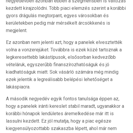
negyedévben azonban ebben a szegmensben is változás
kezdett kirajzolódni. Több piaci elemzés szerint a korábbi
gyors drágulás megtorpant, egyes városokban és
kerületekben pedig már mérsékelt árcsökkenés is
megjelent.
Ez azonban nem jelenti azt, hogy a panelek elvesztették
volna a vonzerejüket. Továbbra is ezek közé tartoznak a
legkeresettebb lakástípusok, elsősorban kedvezőbb
vételáruk, egyszerűbb finanszírozhatóságuk és jó
kiadhatóságuk miatt. Sok vásárló számára még mindig
ezek jelentik a legreálisabb belépési lehetőséget a
lakáspiacra.
A második negyedév egyik fontos tanulsága éppen az,
hogy a panelek iránti kereslet stabil maradt, ugyanakkor a
korábbi hónapok lendületes áremelkedése már itt is
lassulni kezdett. Ez jól mutatja, hogy a piac egésze
kiegyensúlyozottabb szakaszba lépett, ahol már nem