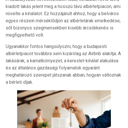
kiadott lakás jelent meg a hosszú távú albérletpiacon, ami
növelte a kínálatot. Ez hozzájárult ahhoz, hogy a belváros
egyes részein mérséklődjön az albérletárak emelkedése,
sőt bizonyos szegmensekben kisebb árcsökkenés is
megfigyelhető volt.
Ugyanakkor fontos hangsúlyozni, hogy a budapesti
albérletpiacot továbbra sem kizárólag az Airbnb alakítja. A
lakásárak, a kamatkörnyezet, a kereslet-kínálat alakulása
és az általános gazdasági folyamatok egyaránt
meghatározó szerepet játszanak abban, hogyan változnak
a bérleti díjak.