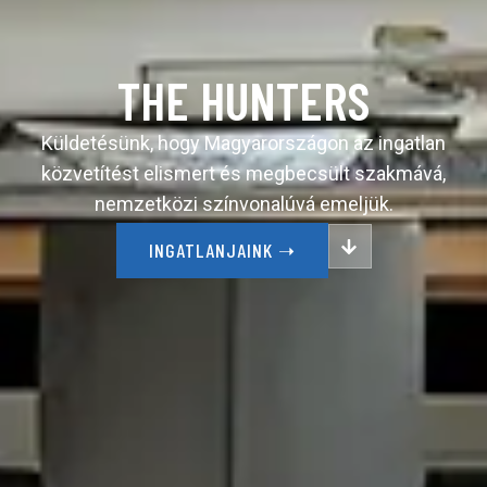
THE HUNTERS
Küldetésünk, hogy Magyarországon az ingatlan
közvetítést elismert és megbecsült szakmává,
nemzetközi színvonalúvá emeljük.
INGATLANJAINK ➝