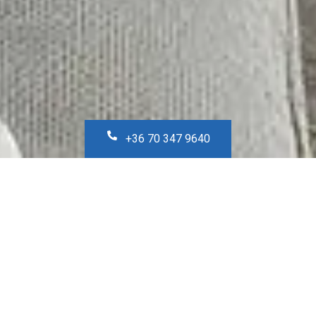
+36 70 347 9640
ELADÓ/KIADÓ
KÜLFÖLDI INGATLANOK
INGATLANOK