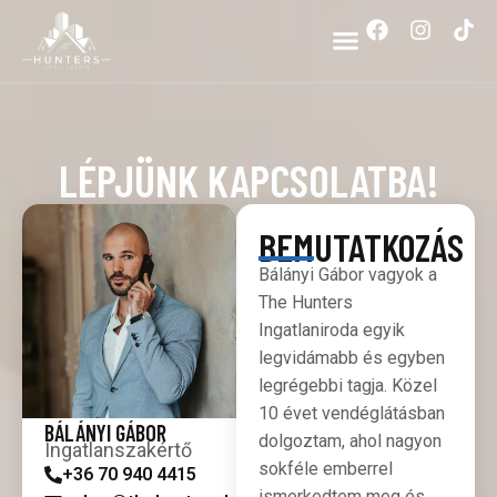
LÉPJÜNK KAPCSOLATBA!
BEMUTATKOZÁS
Bálányi Gábor vagyok a
The Hunters
Ingatlaniroda egyik
legvidámabb és egyben
legrégebbi tagja. Közel
10 évet vendéglátásban
BÁLÁNYI GÁBOR
dolgoztam, ahol nagyon
Ingatlanszakértő
sokféle emberrel
+36 70 940 4415
ismerkedtem meg és