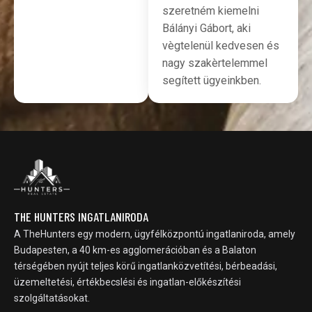
szeretném kiemelni
Bálányi Gábort, aki
vègtelenül kedvesen és
nagy szakèrtelemmel
segített ügyeinkben.
THE HUNTERS INGATLANIRODA
A TheHunters egy modern, ügyfélközpontú ingatlaniroda, amely
Budapesten, a 40 km-es agglomerációban és a Balaton
térségében nyújt teljes körű ingatlanközvetítési, bérbeadási,
üzemeltetési, értékbecslési és ingatlan-előkészítési
szolgáltatásokat.