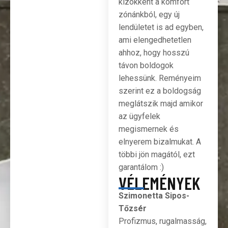
kizökkent a komfort
zónánkból, egy új
lendületet is ad egyben,
ami elengedhetetlen
ahhoz, hogy hosszú
távon boldogok
lehessünk. Reményeim
szerint ez a boldogság
meglátszik majd amikor
az ügyfelek
megismernek és
elnyerem bizalmukat. A
többi jön magától, ezt
garantálom :)
VÉLEMÉNYEK
Szimonetta Sipos-
Tőzsér
Profizmus, rugalmasság,