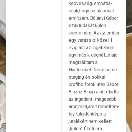
kedvesség, empátia-
csak,hogy az alapokat
említsem. Bálányi Gábor
szaktudását külön
kiemelném. Az az ember
egy varázsló: közel 1
évig állt az ingatlanom
egy másik cégnél…majd
megtaláltam a
Huntereket. Némi home
staging és sokkal
profibb fotók után Gábot
8 azaz 8 nap alatt eladta
az ingatlant- magasabb
áron,mint,amit reméltem-
így tulajdonképp a
jutalékért nem kellett
„külön” fizetnem.