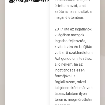
gabor@thehunters.hu
értettem szót, amit
azóta is hasznosítok a
magánéletemben.
2017 óta az ingatlanok
világában mozgok.
Ingatlan fejlesztés,
kivitelezés és felújítás
volt a fő szakterületem.
Azt gondolom, testhez
álló nekem, ha az
ingatlanozás ezen
formájával is
foglalkozom, mivel
tulajdonosként már volt
tapasztalatom ilyen
téren is megmérettetni